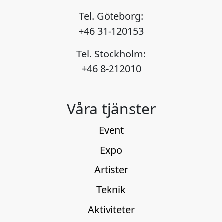
för underhållningen
inspirerande
Tel. Göteborg:
Ljudtekniker Anton
miljöerStadig på hand
Jonsson Ljussättning
+46 31-120153
under bågskyttetGlöm
Sebastian Silvén &
inte att det ska vara “gott
Staffan Lackemo
Tel. Stockholm:
om
Soundcheck och
+46 8-212010
allt”!BackklättringSkytte
ljusprogrammering
är populärt – Hagelbössa
innan första showen
med lerduvor
Fullt ös från scen – 
Våra tjänster
t.ex.Folkrace i full fart!
kör vi! Dans och disco på
Jag vill veta mer
småtimmarna Isbar med
Event
våra dekorativa “fusk
block” förskönar lok
Expo
Jag vill veta mer
Artister
Teknik
Aktiviteter