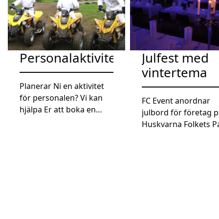
Personalaktivitet
Julfest med
vintertema
Planerar Ni en aktivitet
för personalen? Vi kan
FC Event anordnar
hjälpa Er att boka en
julbord för företag 
oförglömlig upplevelse
Huskvarna Folkets P
och vi har själva testat på
För att få till rätt sor
väldigt mycket, så vi vet
stämning behövs för
en hel del om vad som
artister, scen, ljud oc
funkar och vad många
ljus. Dessutom fanns
tycker är kul. Vi har
behov av att tvätta b
aktiviteter för både små
lite av den gamla
och stora sällskap och vi
”parkstämningen” fr
kan oftast hitta lösningar
lokalen. Eventkraft fi