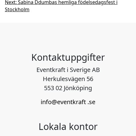
Next:
Sabina Ddumbas hemliga födelsedagsfest i
videon.
Tack till
förmedlades en käns
Stockholm
ELEINE för förtroendet
och uppmärksamhe
och missa inte nya
som sällan syns i de
singeln Empire Of Lies,
typen av sammanha
klicka på bilderna nedan
Här kan du se ett
för att komma till
videoklipp som visa
musikvideon! Klicka här
av effekten man kan
Kontaktuppgifter
för att komma till
skapa med våra Kinet
produkterna:
bollar.
Eventkraft i Sverige AB
https://eventkraft.se/hyr
https://youtube.com
Herkulesvägen 56
shop/teknik/specialfx-o-
rts/cQwzV_9yNe0?
ovrigt/pyro-o-
feature=share
553 02 Jönköping
eld/spraymaster-
multicolour/
info@eventkraft .se
https://eventkraft.se/hyr
shop/teknik/specialfx-o-
ovrigt/pyro-o-
Lokala kontor
eld/eldvagg-tbf-firewall/