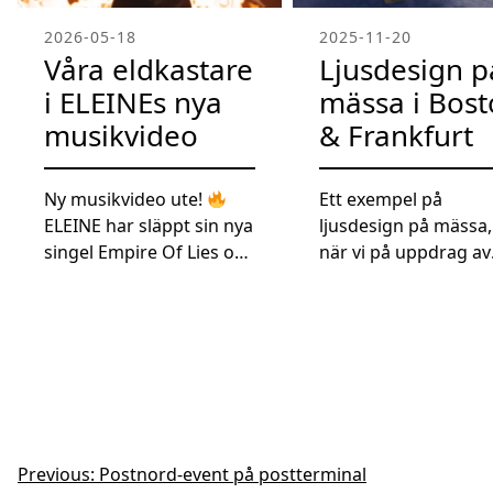
2026-05-18
2025-11-20
Våra eldkastare
Ljusdesign p
i ELEINEs nya
mässa i Bos
musikvideo
& Frankfurt
Ny musikvideo ute!
Ett exempel på
ELEINE har släppt sin nya
ljusdesign på mässa,
singel Empire Of Lies och
när vi på uppdrag av
vi är stolta över att våra
Ratius levererade en
eldkastare fick vara en
uppseendeväckande
del av produktionen!
belysning till Recip
Kolla in bilderna från
montrar i Frankfurt,
inspelningen där bandet
Tyskland & Boston, 
använder våra
under juni och oktob
eldkastare för att skapa
Med 48st motoriser
den intensiva och
ljusbollar i snyggt
Inläggsnavigering
Previous:
Postnord-event på postterminal
explosiva känslan i
programmerade fär