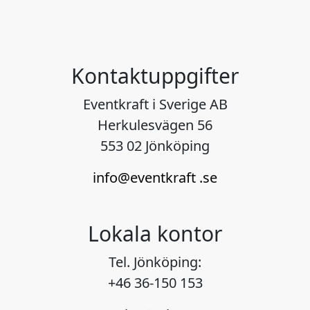
och missa inte nya
som sällan syns i de
singeln Empire Of Lies,
typen av sammanha
klicka på bilderna nedan
Här kan du se ett
för att komma till
videoklipp som visa
Kontaktuppgifter
musikvideon! Klicka här
av effekten man kan
för att komma till
skapa med våra Kinet
Eventkraft i Sverige AB
produkterna:
bollar.
Herkulesvägen 56
https://eventkraft.se/hyr
https://youtube.com
553 02 Jönköping
shop/teknik/specialfx-o-
rts/cQwzV_9yNe0?
ovrigt/pyro-o-
feature=share
info@eventkraft .se
eld/spraymaster-
multicolour/
https://eventkraft.se/hyr
Lokala kontor
shop/teknik/specialfx-o-
ovrigt/pyro-o-
Tel. Jönköping:
eld/eldvagg-tbf-firewall/
+46 36-150 153