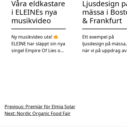
Våra eldkastare
Ljusdesign p
i ELEINEs nya
mässa i Bos
musikvideo
& Frankfurt
Ny musikvideo ute!
Ett exempel på
ELEINE har släppt sin nya
ljusdesign på mässa,
singel Empire Of Lies och
när vi på uppdrag av
vi är stolta över att våra
Ratius levererade en
eldkastare fick vara en
uppseendeväckande
del av produktionen!
belysning till Recip
Kolla in bilderna från
montrar i Frankfurt,
inspelningen där bandet
Tyskland & Boston, 
använder våra
under juni och oktob
eldkastare för att skapa
Med 48st motoriser
den intensiva och
ljusbollar i snyggt
Inläggsnavigering
Previous:
Premiär för Elmia Solar
explosiva känslan i
programmerade fär
Next:
Nordic Organic Food Fair
videon.
Tack till
förmedlades en käns
ELEINE för förtroendet
och uppmärksamhe