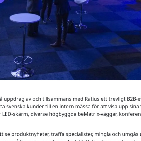
på uppdrag av och tillsammans med Ratius ett trevligt B2B-
sta svenska kunder till en intern mässa för att visa upp sin
r LED-skärm, diverse högbyggda beMatrix-väggar, konferen
tt se produktnyheter, träffa specialister, mingla och umgås 