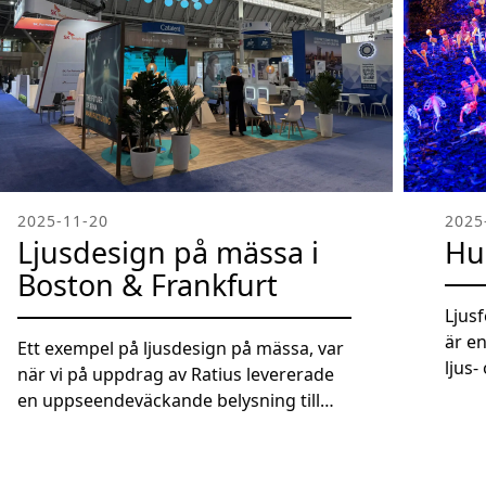
2025-11-20
2025
Ljusdesign på mässa i
Hu
Boston & Frankfurt
Ljus
är e
Ett exempel på ljusdesign på mässa, var
ljus
när vi på uppdrag av Ratius levererade
Råslä
en uppseendeväckande belysning till
skap
Recipharms montrar i Frankfurt,
plat
Tyskland & Boston, USA under juni och
i de
oktober. Med 48st motoriserade