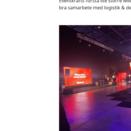
Eventkrafts första lite större le
bra samarbete med logistik & det