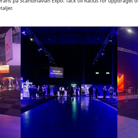
verans på Scandinavian Expo: Tack till Ratius för uppdraget 
aljer.