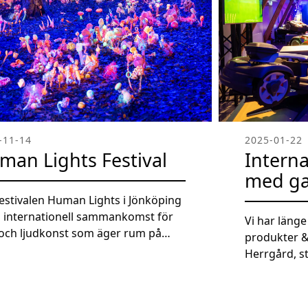
-11-14
2025-01-22
man Lights Festival
Interna
med g
festivalen Human Lights i Jönköping
n internationell sammankomst för
Vi har läng
- och ljudkonst som äger rum på
produkter & 
tt. Festivalen fokuserar på att
Herrgård, s
a en känsla av gemenskap genom
Därför var d
sspecifika konstverk som integreras
en annan a
n urbana miljön och naturen.
kunder, Husq