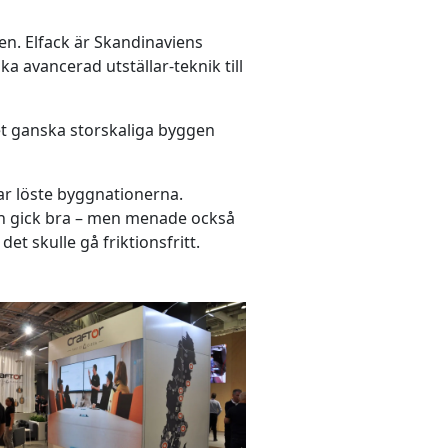
en. Elfack är Skandinaviens
a avancerad utställar-teknik till
det ganska storskaliga byggen
ar löste byggnationerna.
en gick bra – men menade också
et skulle gå friktionsfritt.