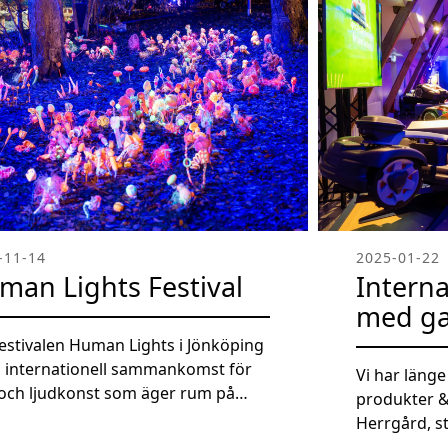
-11-14
2025-01-22
man Lights Festival
Interna
med g
festivalen Human Lights i Jönköping
n internationell sammankomst för
Vi har läng
- och ljudkonst som äger rum på
produkter & 
tt. Festivalen fokuserar på att
Herrgård, s
a en känsla av gemenskap genom
Därför var d