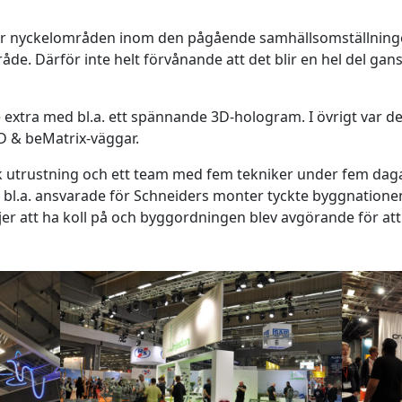
ng är nyckelområden inom den pågående samhällsomställning
e. Därför inte helt förvånande att det blir en hel del gansk
e extra med bl.a. ett spännande 3D-hologram. I övrigt var 
D & beMatrix-väggar.
isk utrustning och ett team med fem tekniker under fem dag
 bl.a. ansvarade för Schneiders monter tyckte byggnation
jer att ha koll på och byggordningen blev avgörande för att d