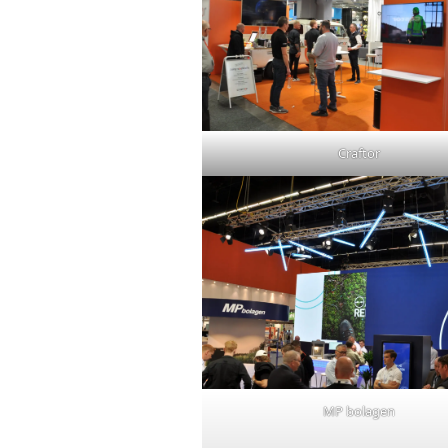
Craftor
MP bolagen