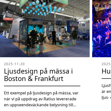
2025-11-20
2025
Ljusdesign på mässa i
Hu
Boston & Frankfurt
Ljus
är e
Ett exempel på ljusdesign på mässa, var
ljus
när vi på uppdrag av Ratius levererade
Råslä
en uppseendeväckande belysning till
skap
Recipharms montrar i Frankfurt,