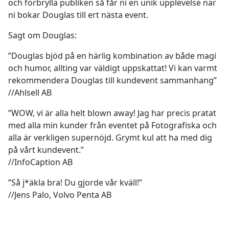
och förbrylla publiken så får ni en unik upplevelse när
ni bokar Douglas till ert nästa event.
Sagt om Douglas:
”Douglas bjöd på en härlig kombination av både magi
och humor, allting var väldigt uppskattat! Vi kan varmt
rekommendera Douglas till kundevent sammanhang”
//Ahlsell AB
”WOW, vi är alla helt blown away! Jag har precis pratat
med alla min kunder från eventet på Fotografiska och
alla är verkligen supernöjd. Grymt kul att ha med dig
på vårt kundevent.”
//InfoCaption AB
”Så j*äkla bra! Du gjorde vår kväll!”
//Jens Palo, Volvo Penta AB