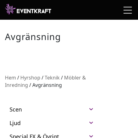
Avgränsning
Hem
/
Hyrshop
/
Teknik
/
Möbler &
Inredning
/ Avgränsning
Scen
Ljud
Special FX & Övrigt