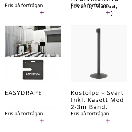
(event, Mässa,
Pris på förfrågan
Pris på förfrågan
Premiär Mm)
Lägg i min lista
Lägg i min lista
EASYDRAPE
Köstolpe – Svart
Inkl. Kasett Med
2-3m Band.
Pris på förfrågan
Pris på förfrågan
Lägg i min lista
Lägg i min lista