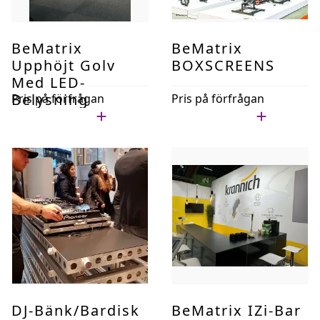
BeMatrix
BeMatrix
Upphöjt Golv
BOXSCREENS
Med LED-
Belysning
Pris på förfrågan
Pris på förfrågan
Lägg i min lista
Lägg i min lista
DJ-Bänk/Bardisk
BeMatrix IZi-Bar