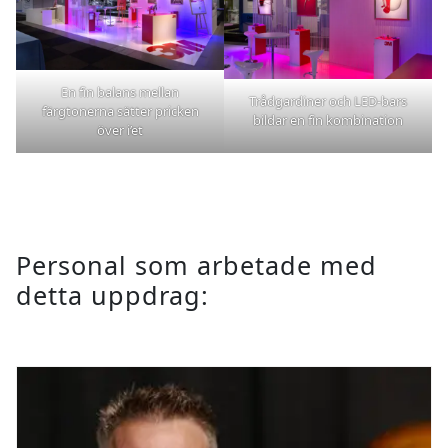
En fin balans mellan
Trådgardiner och LED-bars
färgtonerna sätter pricken
bildar en fin kombination
över i’et
Personal som arbetade med
detta uppdrag: