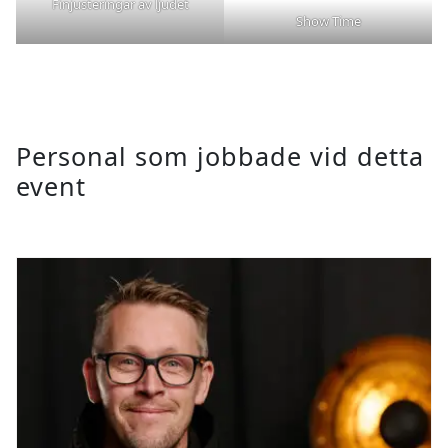
Finjusteringar av ljudet
Show Time
Personal som jobbade vid detta
event