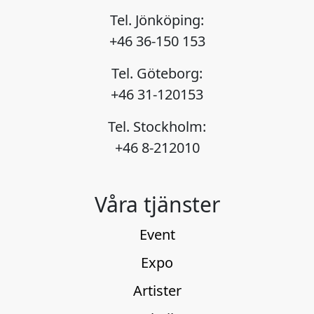
ovrigt/pyro-o-
eld/eldvagg-tbf-firewall/
Tel. Jönköping:
+46 36-150 153
Tel. Göteborg:
+46 31-120153
Tel. Stockholm:
+46 8-212010
Våra tjänster
Event
Expo
Artister