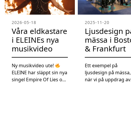
2026-05-18
2025-11-20
Våra eldkastare
Ljusdesign p
i ELEINEs nya
mässa i Bos
musikvideo
& Frankfurt
Ny musikvideo ute!
Ett exempel på
ELEINE har släppt sin nya
ljusdesign på mässa,
singel Empire Of Lies och
när vi på uppdrag av
vi är stolta över att våra
Ratius levererade en
eldkastare fick vara en
uppseendeväckande
del av produktionen!
belysning till Recip
Kolla in bilderna från
montrar i Frankfurt,
inspelningen där bandet
Tyskland & Boston, 
använder våra
under juni och oktob
eldkastare för att skapa
Med 48st motoriser