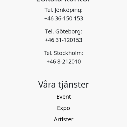
shop/teknik/specialfx-o-
ovrigt/pyro-o-
Tel. Jönköping:
eld/eldvagg-tbf-firewall/
+46 36-150 153
Tel. Göteborg:
+46 31-120153
Tel. Stockholm:
+46 8-212010
Våra tjänster
Event
Expo
Artister