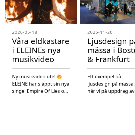
2026-05-18
2025-11-20
Våra eldkastare
Ljusdesign p
i ELEINEs nya
mässa i Bos
musikvideo
& Frankfurt
Ny musikvideo ute!
Ett exempel på
ELEINE har släppt sin nya
ljusdesign på mässa,
singel Empire Of Lies och
när vi på uppdrag av
vi är stolta över att våra
Ratius levererade en
eldkastare fick vara en
uppseendeväckande
del av produktionen!
belysning till Recip
Kolla in bilderna från
montrar i Frankfurt,
inspelningen där bandet
Tyskland & Boston, 
använder våra
under juni och oktob