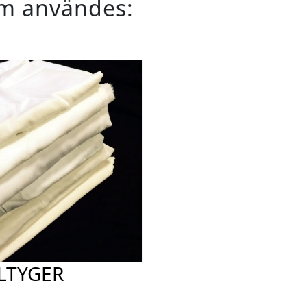
om användes:
LTYGER