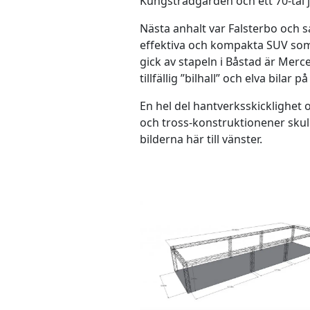
Kungsträdgården och ett 70-tal 
Nästa anhalt var Falsterbo och 
effektiva och kompakta SUV som 
gick av stapeln i Båstad är Merc
tillfällig ”bilhall” och elva bilar på
En hel del hantverksskicklighet 
och tross-konstruktionener skulle
bilderna här till vänster.