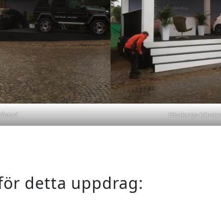
 Båstad
Bilsalongs-känslan
 för detta uppdrag: