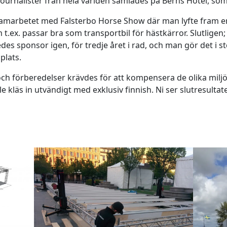
journalister från hela världen samlades på Berns Hotel, s
samarbetet med Falsterbo Horse Show där man lyfte fram en
t.ex. passar bra som transportbil för hästkärror. Slutligen
edes sponsor igen, för tredje året i rad, och man gör det i 
 plats.
och förberedelser krävdes för att kompensera de olika milj
 kläs in utvändigt med exklusiv finnish. Ni ser slutresultate