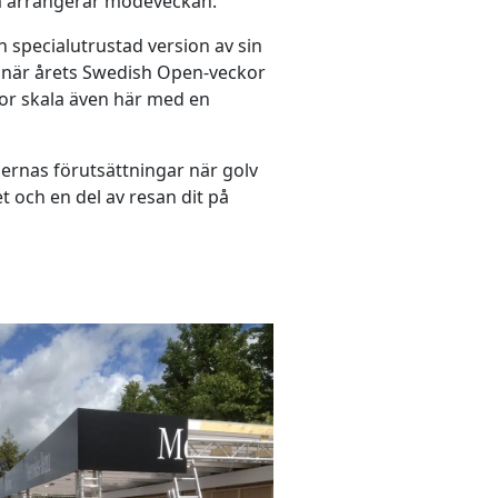
om arrangerar modeveckan.
 specialutrustad version av sin
; när årets Swedish Open-veckor
stor skala även här med en
öernas förutsättningar när golv
t och en del av resan dit på