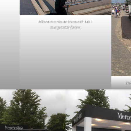
Alfons monterar tross och tak i
Kungsträdgården
Si