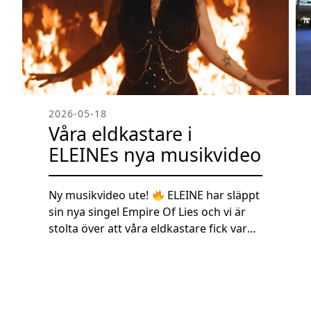
2026-05-18
Våra eldkastare i
ELEINEs nya musikvideo
Ny musikvideo ute!
ELEINE har släppt
sin nya singel Empire Of Lies och vi är
stolta över att våra eldkastare fick vara
en del av produktionen! Kolla in bilderna
från inspelningen där bandet använder
våra eldkastare för att skapa den
intensiva och explosiva känslan i videon.