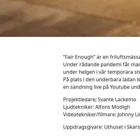
”Fair Enough” är en friluftsmäss
Under rådande pandemi får man hi
under helgen i vår temporära stu
På plats i den underbara ladan l
en sändning live på Youtube und
Projektledare; Svante Lackemo
Ljudtekniker: Alfons Modigh
Videotekniker/filmare: Johnny L
Uppdragsgivare: Uthuset i Skär