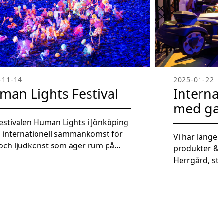
-11-14
2025-01-22
man Lights Festival
Interna
med g
festivalen Human Lights i Jönköping
n internationell sammankomst för
Vi har läng
- och ljudkonst som äger rum på
produkter & 
tt. Festivalen fokuserar på att
Herrgård, s
a en känsla av gemenskap genom
Därför var d
sspecifika konstverk som integreras
en annan a
n urbana miljön och naturen.
kunder, Husq
tverken skapas av internationella
vid en inter
tnärer i samarbete med