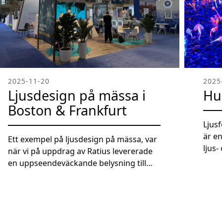
2025-11-20
2025
Ljusdesign på mässa i
Hu
Boston & Frankfurt
Ljus
är e
Ett exempel på ljusdesign på mässa, var
ljus
när vi på uppdrag av Ratius levererade
Råslä
en uppseendeväckande belysning till
skap
Recipharms montrar i Frankfurt,
plat
Tyskland & Boston, USA under juni och
i de
oktober. Med 48st motoriserade
Kons
ljusbollar i snyggt programmerade
kons