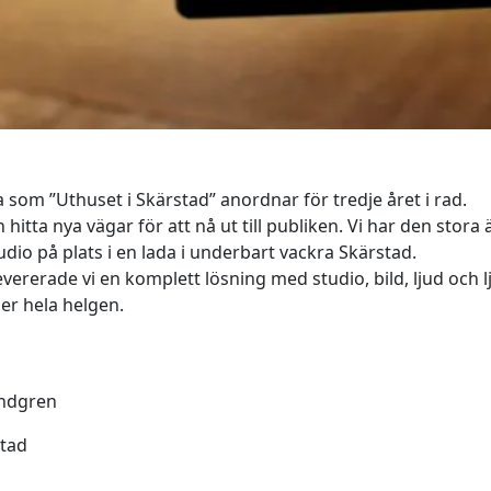
a som ”Uthuset i Skärstad” anordnar för tredje året i rad.
tta nya vägar för att nå ut till publiken. Vi har den stora 
dio på plats i en lada i underbart vackra Skärstad.
evererade vi en komplett lösning med studio, bild, ljud och l
er hela helgen.
indgren
stad