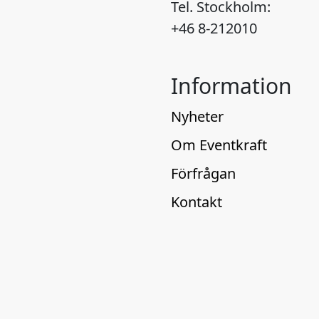
Råslä
Tel. Stockholm:
skap
+46 8-212010
plat
i de
Kons
Information
kons
loka
Nyheter
unga
installation
Om Eventkraft
samh
Förfrågan
harm
natur ge
Kontakt
ljus-
på f
som 
Inkl
har 
loka
konstverken. 