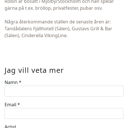
Robin är bosatt i Mjölby/Stockholm och han spelar
gärna på t.ex. bröllop, privatfester, pubar osv.
Några återkommande ställen de senaste åren är:
Tandådalens Fjällhotell (Sälen), Gustavs Grill & Bar
(Sälen), Cinderella VikingLine.
Jag vill veta mer
Namn
*
Email
*
Artist