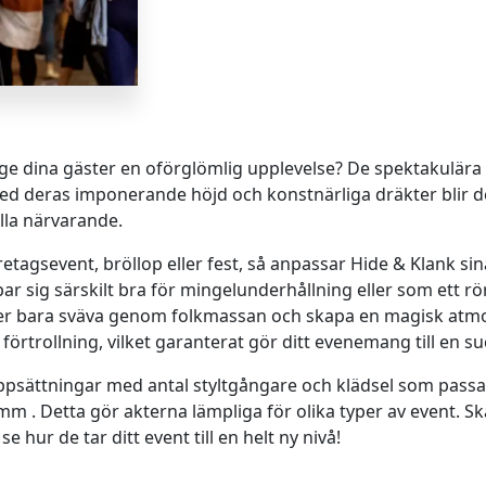
 ge dina gäster en oförglömlig upplevelse? De spektakulära
Med deras imponerande höjd och konstnärliga dräkter blir 
la närvarande.
öretagsevent, bröllop eller fest, så anpassar Hide & Klank s
par sig särskilt bra för mingelunderhållning eller som ett rö
ler bara sväva genom folkmassan och skapa en magisk atmo
 förtrollning, vilket garanterat gör ditt evenemang till en su
ppsättningar med antal styltgångare och klädsel som passar 
m . Detta gör akterna lämpliga för olika typer av event. Sk
 hur de tar ditt event till en helt ny nivå!