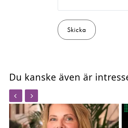
Skicka
Du kanske även är intres