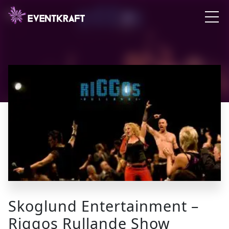
Skoglund Entertainment –
Riggos Rullande Show