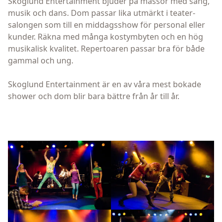
Skoglund Entertainment bjuder på massor med sång,
musik och dans. Dom passar lika utmärkt i teater-
salongen som till en middagsshow för personal eller
kunder. Räkna med många kostymbyten och en hög
musikalisk kvalitet. Repertoaren passar bra för både
gammal och ung.
Skoglund Entertainment är en av våra mest bokade
shower och dom blir bara bättre från år till år.