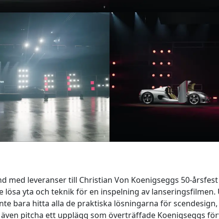
nd med leveranser till Christian Von Koenigseggs 50-årsfest
 lösa yta och teknik för en inspelning av lanseringsfilme
te bara hitta alla de praktiska lösningarna för scendesign, d
an även pitcha ett upplägg som överträffade Koenigseggs för