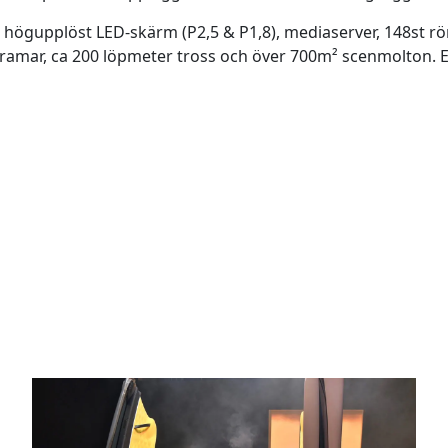
 högupplöst LED-skärm (P2,5 & P1,8), mediaserver, 148st rö
 ramar, ca 200 löpmeter tross och över 700m² scenmolton. E