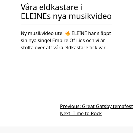
Våra eldkastare i
ELEINEs nya musikvideo
Ny musikvideo ute!
ELEINE har släppt
sin nya singel Empire Of Lies och vi är
stolta över att våra eldkastare fick vara
en del av produktionen! Kolla in bilderna
från inspelningen där bandet använder
våra eldkastare för att skapa den
intensiva och explosiva känslan i videon.
Tack till ELEINE för förtroendet och
missa inte nya singeln Empire Of Lies,
klicka på bilderna nedan för att komma
till musikvideon! Klicka här för att
Inläggsnaviger
Previous:
Great Gatsby temafest
komma till produkterna:
Next:
Time to Rock
https://eventkraft.se/hyrshop/teknik/sp
ecialfx-o-ovrigt/pyro-o-eld/spraymaster-