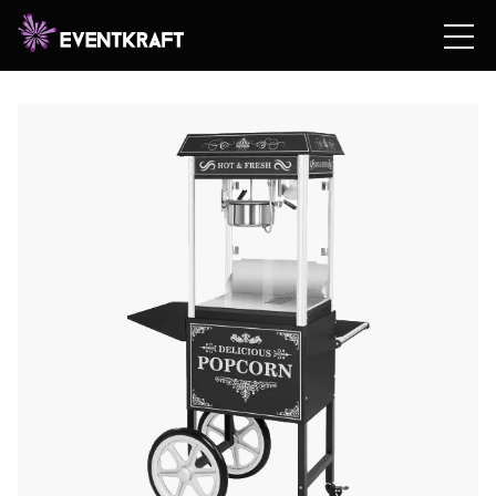
Hem
/
Hyrshop
/
Teknik
/
Expo
/
Möbler &
Inredning
/
Vitvaror
/ Popcornmaskin att hyra