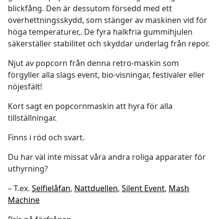
blickfång. Den är dessutom försedd med ett
överhettningsskydd, som stänger av maskinen vid för
höga temperaturer,. De fyra halkfria gummihjulen
säkerställer stabilitet och skyddar underlag från repor.
Njut av popcorn från denna retro-maskin som
förgyller alla slags event, bio-visningar, festivaler eller
nöjesfält!
Kort sagt en popcornmaskin att hyra för alla
tillställningar.
Finns i röd och svart.
Du har väl inte missat våra andra roliga apparater för
uthyrning?
– T.ex.
Selfielåfan
,
Nattduellen
,
Silent Event
,
Mash
Machine