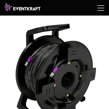
Hem
/
Hyrshop
/
Teknik
/
Video & Bildteknik
/
Scalers &
Tillbehör
/ 3G/HD SDI 50 METER