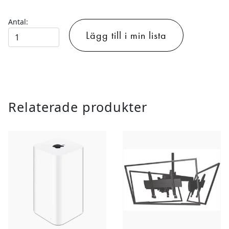
Antal:
ONE
Lägg till i min lista
TV
1T-
FC-
677
CONVERTER
Relaterade produkter
mängd