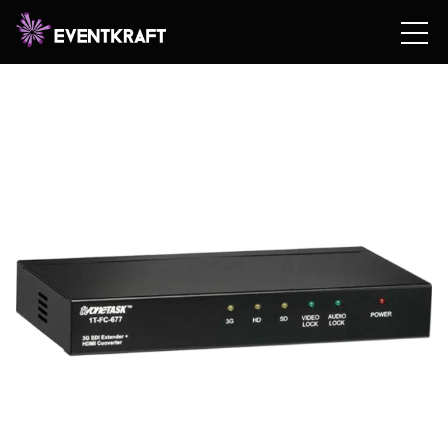
Hem
/
Hyrshop
/
Teknik
/
Video & Bildteknik
/
Scalers &
Tillbehör
/ ONE TV 1T-FC-677 CONVERTER