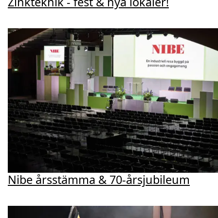
Zinkteknik - fest & nya lokaler!
Nibe årsstämma & 70-årsjubileum