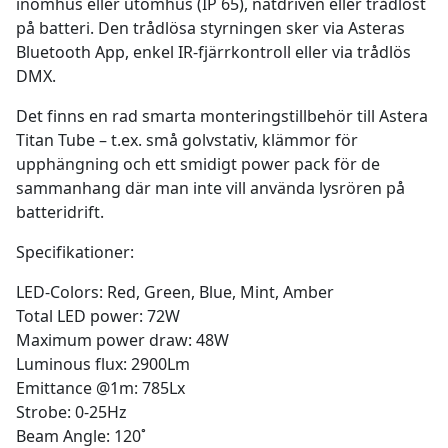
inomhus eller utomhus (IP 65), nätdriven eller trådlöst
på batteri. Den trådlösa styrningen sker via Asteras
Bluetooth App, enkel IR-fjärrkontroll eller via trådlös
DMX.
Det finns en rad smarta monteringstillbehör till Astera
Titan Tube – t.ex. små golvstativ, klämmor för
upphängning och ett smidigt power pack för de
sammanhang där man inte vill använda lysrören på
batteridrift.
Specifikationer:
LED-Colors: Red, Green, Blue, Mint, Amber
Total LED power: 72W
Maximum power draw: 48W
Luminous flux: 2900Lm
Emittance @1m: 785Lx
Strobe: 0-25Hz
Beam Angle: 120˚