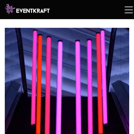
Hem
/
Hyrshop
/
Teknik
/
Tyg & Dekor
/
Astera LED /
Aw LED
/ Astera Titan Tube