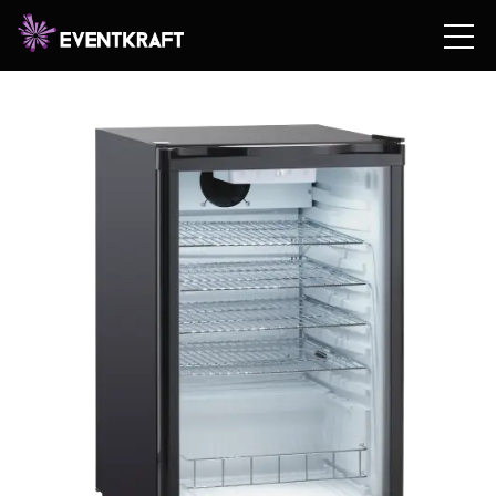
Hem
/
Hyrshop
/
Teknik
/
Expo
/
Möbler &
Inredning
/
Vitvaror
/ Kylskåp med glasdörr DKS-142