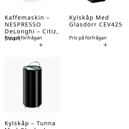
Kaffemaskin –
Kylskåp Med
NESPRESSO
Glasdörr CEV425
DeLonghi – Citiz,
Svart
Pris på förfrågan
Pris på förfrågan
Lägg i min lista
Lägg i min lista
Kylskåp – Tunna