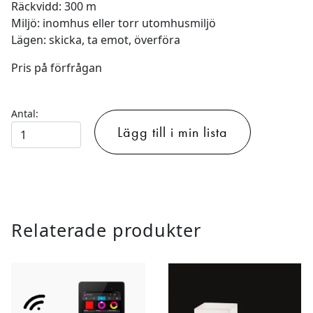
Räckvidd: 300 m
Miljö: inomhus eller torr utomhusmiljö
Lägen: skicka, ta emot, överföra
Pris på förfrågan
Antal:
ASTERA
Lägg till i min lista
WIRELESS
DMX
TRANSMITTER
mängd
Relaterade produkter