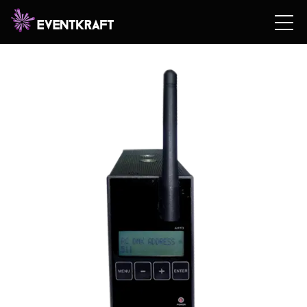
Hem
/
Hyrshop
/
Teknik
/
Ljus
/
Astera LED
/ ASTERA
WIRELESS DMX TRANSMITTER