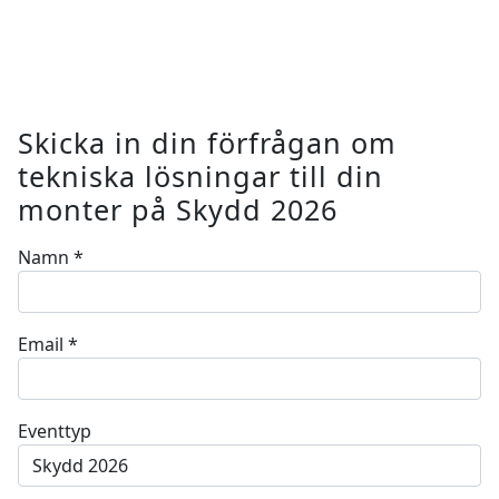
kan med fördel även
användas för att by
in skärmväggar, förr
med mera.
Skicka in din förfrågan om
tekniska lösningar till din
monter på Skydd 2026
Namn
*
Email
*
Eventtyp