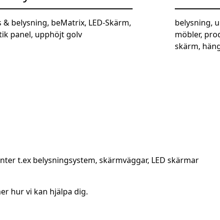
s & belysning, beMatrix, LED-Skärm,
belysning, u
tik panel, upphöjt golv
möbler, pro
skärm, häng
beMatrix-de
monter t.ex belysningsystem, skärmväggar, LED skärmar
er hur vi kan hjälpa dig.