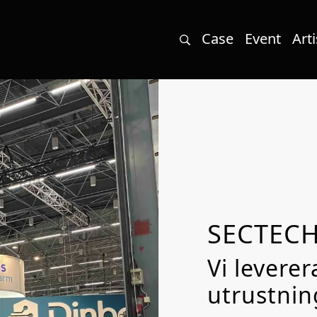
Case
Event
Arti
SECTECH
Vi leverer
utrustnin