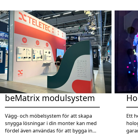
beMatrix modulsystem
Ho
Vägg- och möbelsystem för att skapa
Ett h
snygga lösningar i din monter kan med
holo
fördel även användas för att bygga in
gara
skärmväggar, förråd med mera.