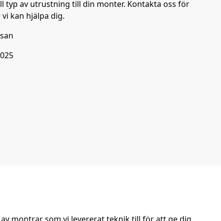
ll typ av utrustning till din monter. Kontakta oss för
vi kan hjälpa dig.
ssan
2025
 av montrar som vi levererat teknik till för att ge dig