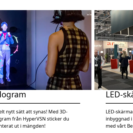
logram
LED-sk
elt nytt sätt att synas! Med 3D-
LED-skärmar
gram från HyperVSN sticker du
inbyggnad i
nterat ut i mängden!
med vårt B