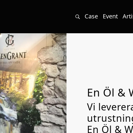
Case
Event
Arti
En Öl &
Vi leverer
utrustning
En Öl & 