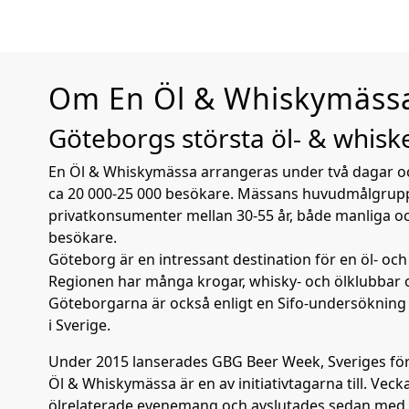
Om En Öl & Whiskymäss
Göteborgs största öl- & whis
En Öl & Whiskymässa arrangeras under två dagar oc
ca 20 000-25 000 besökare. Mässans huvudmålgrup
privatkonsumenter mellan 30-55 år, både manliga oc
besökare.
Göteborg är en intressant destination för en öl- oc
Regionen har många krogar, whisky- och ölklubbar o
Göteborgarna är också enligt en Sifo-undersökning
i Sverige.
Under 2015 lanserades GBG Beer Week, Sveriges för
Öl & Whiskymässa är en av initiativtagarna till. Vec
ölrelaterade evenemang och avslutades sedan me