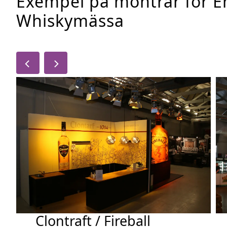
Exempel på montrar för E
Whiskymässa
Clontraft / Fireball