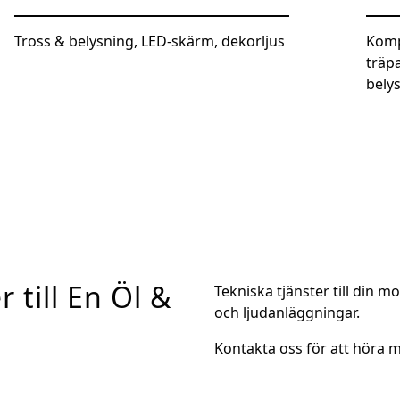
Tross & belysning, LED-skärm, dekorljus
Komp
träp
bely
prod
 till En Öl &
Tekniska tjänster till din 
och ljudanläggningar.
Kontakta oss för att höra m