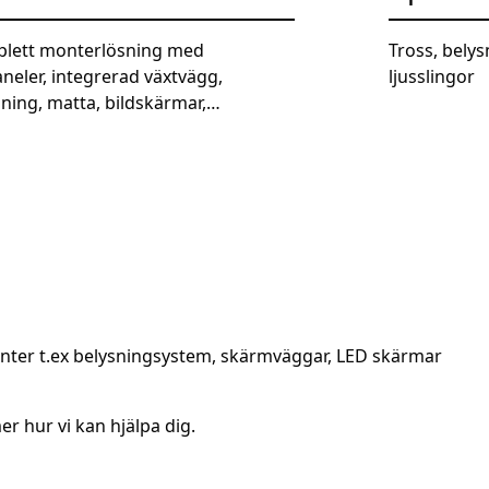
lett monterlösning med
Tross, bely
aneler, integrerad växtvägg,
ljusslingor
sning, matta, bildskärmar,
uktpodier, lounge m.m.
monter t.ex belysningsystem, skärmväggar, LED skärmar
er hur vi kan hjälpa dig.