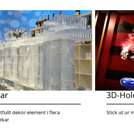
bar
3D-Ho
tfullt dekor-element i flera
Stick ut u
lekar