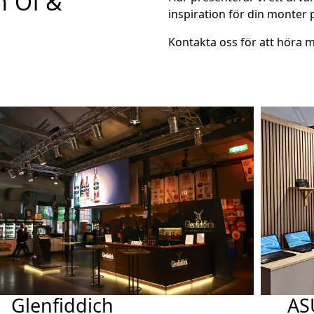
n Öl &
inspiration för din monter
Kontakta oss för att höra m
Glenfiddich
AS