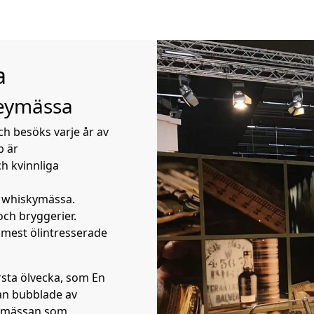
a
keymässa
h besöks varje år av
p är
h kvinnliga
h whiskymässa.
ch bryggerier.
 mest ölintresserade
sta ölvecka, som En
kan bubblade av
d mässan som