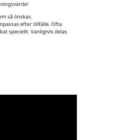
lningsvärde!
 om så önskas.
ssas efter tillfälle. Ofta
t speciellt. Vanligtvis delas