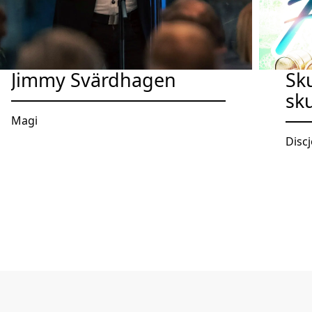
Jimmy Svärdhagen
Sk
sk
Magi
Disc