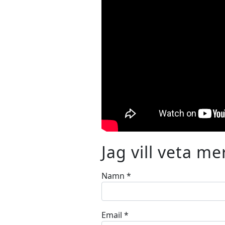
Jag vill veta me
Namn
*
Email
*