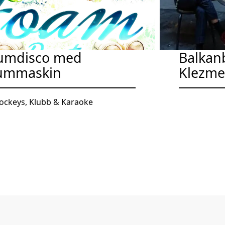
umdisco med
Balkanb
ummaskin
Klezme
jockeys, Klubb & Karaoke