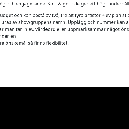
g och engagerande. Kort & gott: de ger ett högt underhål
get och kan bestå av två, tre alt fyra artister + ev pianist
 luras av showgruppens namn. Upplägg och nummer kan anpa
där man tar in ev. värdeord eller uppmärksammar något önska
under en
 önskemål så finns flexibilitet.