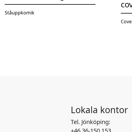
co
Ståuppkomik
Cove
Lokala kontor
Tel. Jönköping:
+46 36-150 153