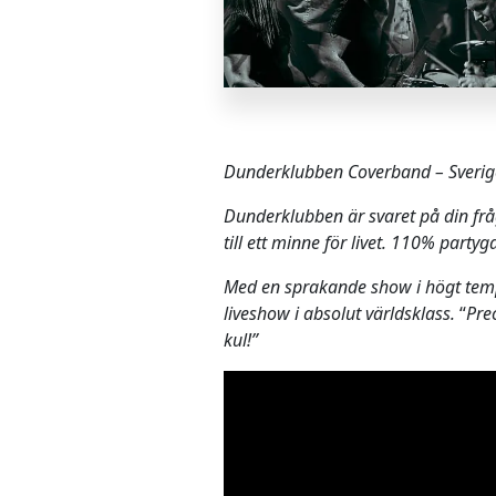
Dunderklubben Coverband – Sverige
Dunderklubben är svaret på din frå
till ett minne för livet.
110% partygara
Med en sprakande show i högt temp
liveshow i absolut världsklass.
“
Prec
kul!”