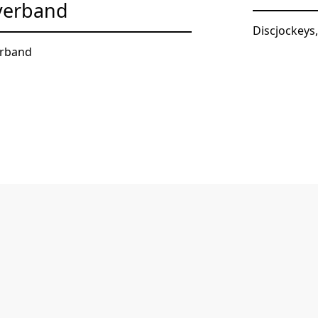
verband
Discjockeys
rband