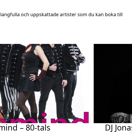
angfulla och uppskattade artister som du kan boka till
mind – 80-tals
DJ Jona