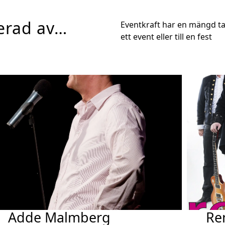
serad av…
Eventkraft har en mängd tal
ett event eller till en fest
Adde Malmberg
Re