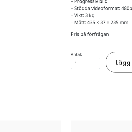
– Progressiv bild
– Stödda videoformat: 480p,
– Vikt: 3 kg
– Mått: 435 × 37 × 235 mm
Pris på förfrågan
Antal:
Lägg t
DVD-
SPELARE
PHILIPS
DVP5960
mängd