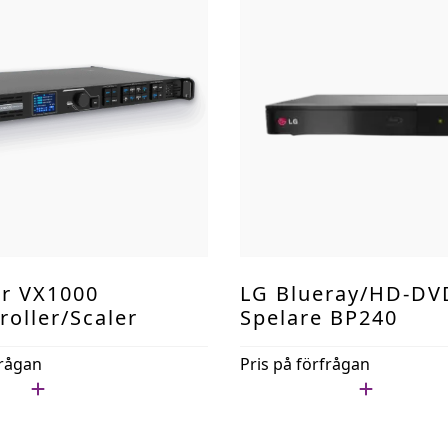
r VX1000
LG Blueray/HD-DV
roller/scaler
Spelare BP240
frågan
Pris på förfrågan
ista
Lägg i min lista