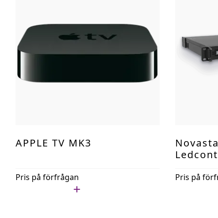
APPLE TV MK3
Novasta
Ledcont
Pris på förfrågan
Pris på för
Lägg i min lista
Lägg i min l