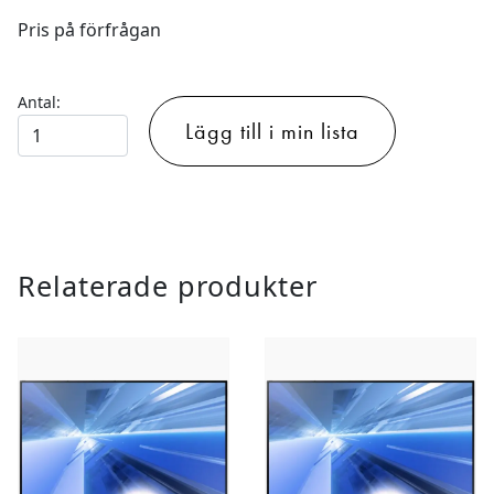
Pris på förfrågan
Antal:
50"
Lägg till i min lista
LED-
TV
smart
4K
mängd
Relaterade produkter