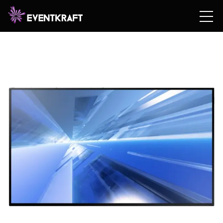
Hem
/
Hyrshop
/
Teknik
/
Video & Bildteknik
/
Platta
bildskärmar
/ 50″ LED-TV smart 4K