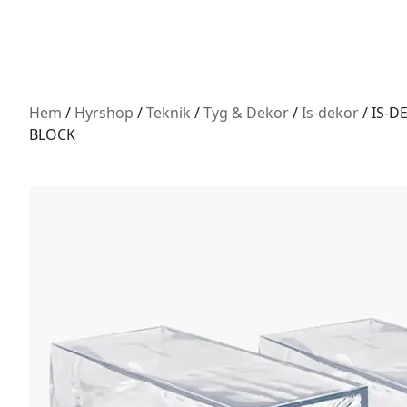
Hem
/
Hyrshop
/
Teknik
/
Tyg & Dekor
/
Is-dekor
/ IS-D
BLOCK