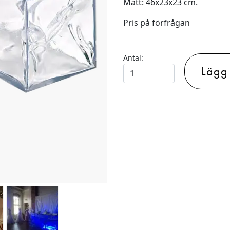
Mått: 46x23x23 cm.
Pris på förfrågan
Antal:
Lägg t
IS-
DEKOR
GLACIE
–
STORA
BLOCK
mängd