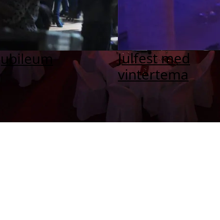
Julfest med
jubileum
vintertema