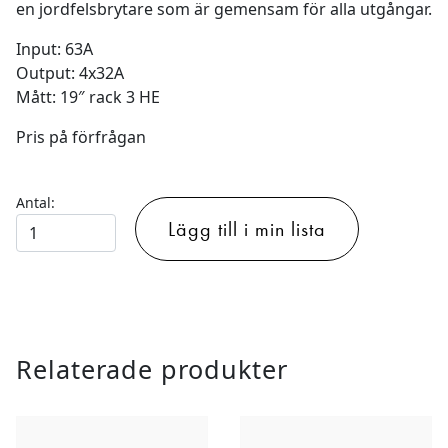
en jordfelsbrytare som är gemensam för alla utgångar.
Input: 63A
Output: 4x32A
Mått: 19″ rack 3 HE
Pris på förfrågan
Antal:
ELCENTRAL
Lägg till i min lista
PDU
-
WORK
WPD695
(4x32A)
Relaterade produkter
mängd