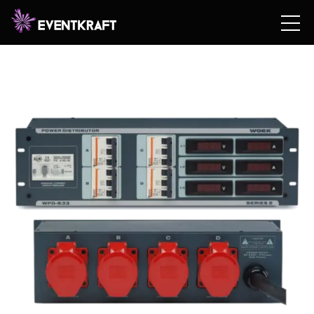
Hem
/
Hyrshop
/
Teknik
/
Ström
/
Elcentraler, dimmer &
PDU
/ ELCENTRAL PDU – WORK WPD695 (4x32A)