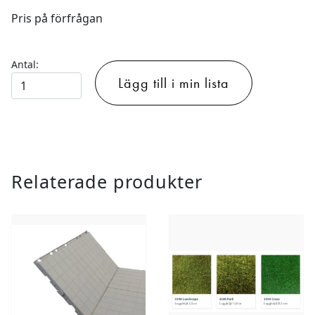
Pris på förfrågan
Antal:
Velourmatta
Lägg till i min lista
för
mässa
&
event
-
Relaterade produkter
TREND
mängd