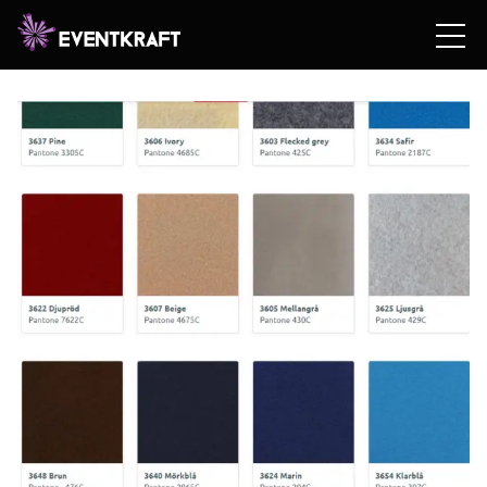
Hem
/
Hyrshop
/
Teknik
/
Expo
/
Mässgolv &
matta
/ Velourmatta för mässa & event – TREND