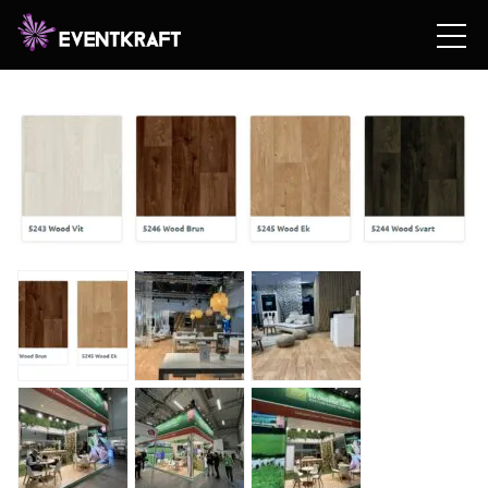
Hem
/
Hyrshop
/
Teknik
/
Expo
/
Mässgolv &
matta
/ Plastmatta för mässa & event – WOOD