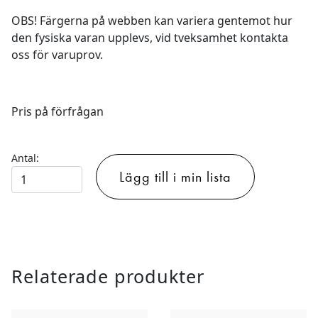
OBS! Färgerna på webben kan variera gentemot hur
den fysiska varan upplevs, vid tveksamhet kontakta
oss för varuprov.
Pris på förfrågan
Antal:
Plastmatta
Lägg till i min lista
för
mässa
&
event
-
Relaterade produkter
WOOD
mängd