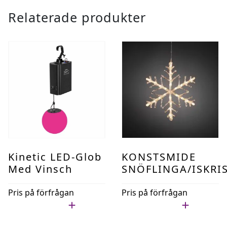
klassad
Relaterade produkter
mängd
Kinetic LED-Glob
KONSTSMIDE
Med Vinsch
SNÖFLINGA/ISKRI
Pris på förfrågan
Pris på förfrågan
Lägg i min lista
Lägg i min lista