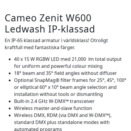
Cameo Zenit W600
Ledwash IP-klassad
En IP-65 klassad armatur i världsklass! Otroligt
kraftfull med fantastiska färger.
40 x 15 W RGBW LED med 21,000 lm total output
for uniform and powerful colour mixing
18° beam and 35° field angles without diffuser
Optional SnapMag® filter frames for 25°, 45°, 100°
or elliptical 60° x 10° beam angle selection and
installation without tools or dismantling
Built-in 2.4 GHz W-DMX™ transceiver
Wireless master-and-slave function
Wireless DMX, RDM (via DMX and W-DMX™),
standard DMX plus standalone modes with
automated programs