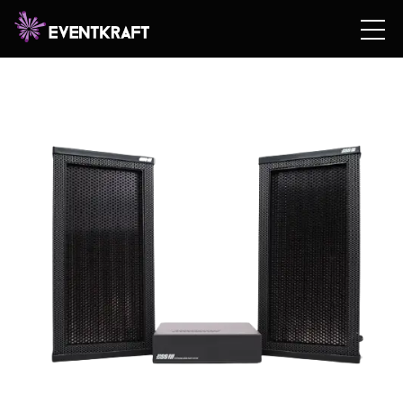
Hem
/
Hyrshop
/
Teknik
/
Expo
/
Ljudsystem för
mässa
/ Hypersound Högtalare & Slutsteg Ljud-dusch