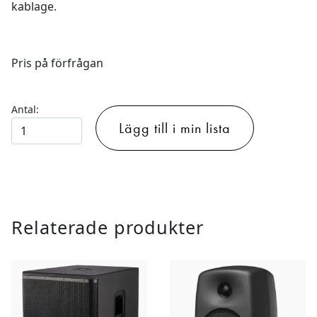
kablage.
Pris på förfrågan
Antal:
Hypersound
Lägg till i min lista
Högtalare
&
Slutsteg
Ljud-
dusch
Relaterade produkter
mängd