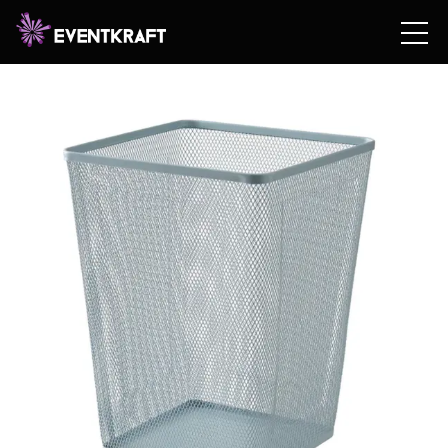
Hem
/
Hyrshop
/
Teknik
/
Expo
/
Möbler &
Inredning
/
Möbler
/ Papperskorg Gråblå Metallnät