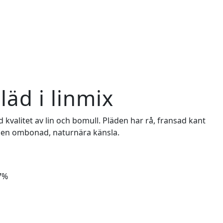
läd i linmix
d kvalitet av lin och bomull. Pläden har rå, fransad kant
 en ombonad, naturnära känsla.
47%