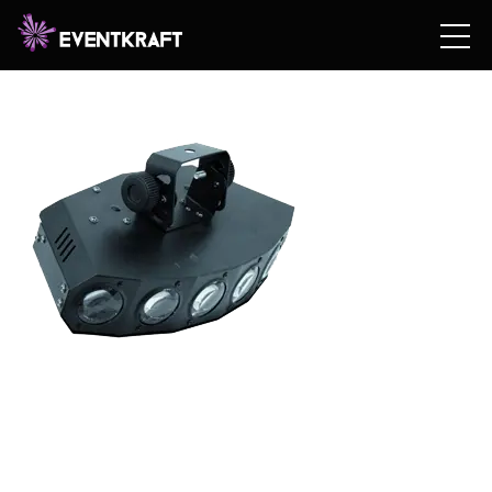
Hem
/
Hyrshop
/
Teknik
/
Ljus
/
Ljuseffekter
/ EUROLITE
LED SCY-200 TCL DMX