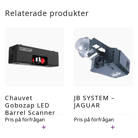
DMX
Relaterade produkter
mängd
Chauvet
JB SYSTEM –
Gobozap LED
JAGUAR
Barrel Scanner
Pris på förfrågan
Pris på förfrågan
Lägg i min lista
Lägg i min lista