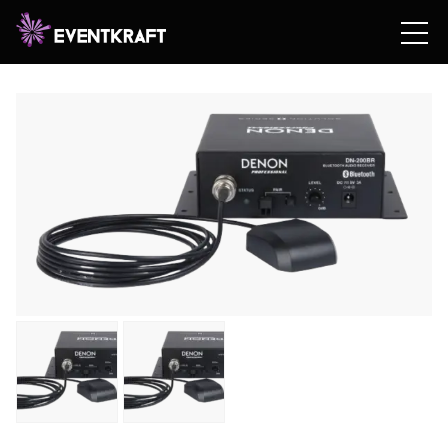
Hem
/
Hyrshop
/
Teknik
/
Ljud
/
Trådlöst
/ Denon DN-
200BR – Bluetoothmottagare