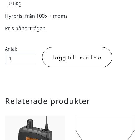
– 0,6kg
Hyrpris: från 100:- + moms
Pris på förfrågan
Antal:
Denon
Lägg till i min lista
DN-
200BR
-
Bluetoothmottagare
mängd
Relaterade produkter