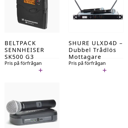
BELTPACK
SHURE ULXD4D –
SENNHEISER
Dubbel Trådlös
SK500 G3
Mottagare
Pris på förfrågan
Pris på förfrågan
Lägg i min lista
Lägg i min lista