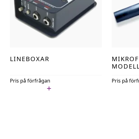
LINEBOXAR
MIKROF
MODEL
Pris på förfrågan
Pris på för
Lägg i min lista
Lägg i min l