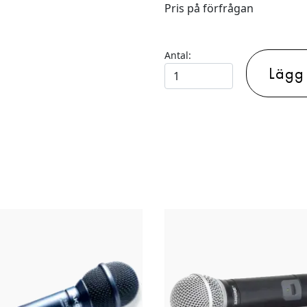
Pris på förfrågan
Antal:
Lägg t
MIKROFONER
SHURE-
MODELLER
mängd