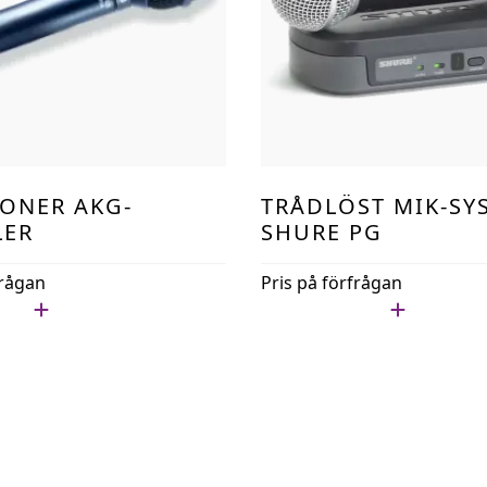
ONER AKG-
TRÅDLÖST MIK-SY
LER
SHURE PG
frågan
Pris på förfrågan
ista
Lägg i min lista