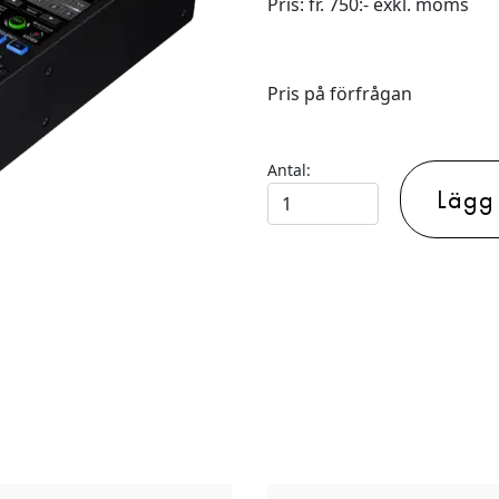
Pris: fr. 750:- exkl. moms
Pris på förfrågan
Antal:
Lägg t
PIONEER
DJM-
900NXS2
-
NEXUS
2
mängd