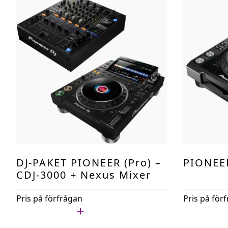
DJ-PAKET PIONEER (pro) –
PIONEE
CDJ-3000 + Nexus Mixer
Pris på förfrågan
Pris på för
Lägg i min lista
Lägg i min l