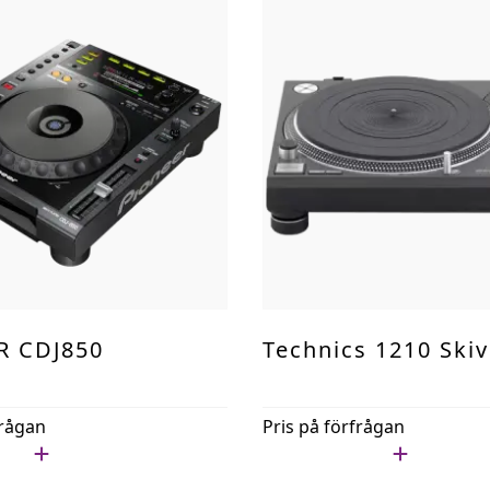
R CDJ850
Technics 1210 Ski
frågan
Pris på förfrågan
ista
Lägg i min lista