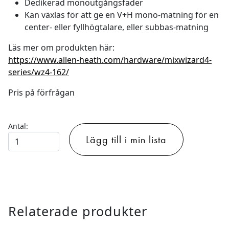
Dedikerad monoutgångsfader
Kan växlas för att ge en V+H mono-matning för en
center- eller fyllhögtalare, eller subbas-matning
Läs mer om produkten här:
https://www.allen-heath.com/hardware/mixwizard4-
series/wz4-162/
Pris på förfrågan
Antal:
Allen
Lägg till i min lista
&
Heath
Mix
Wizzard
16:2
Relaterade produkter
DX
mängd