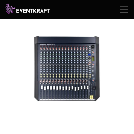
Hem
/
Hyrshop
/
Teknik
/
Ljud
/ Allen & Heath Mix
Wizzard 16:2 DX