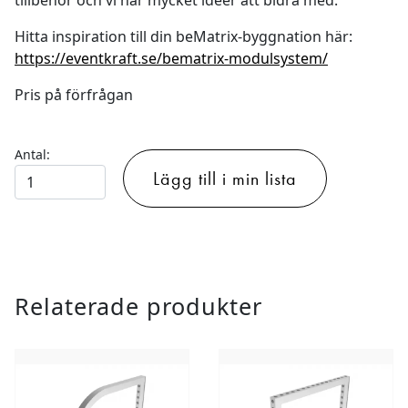
tillbehör och vi har mycket idéer att bidra med.
Hitta inspiration till din beMatrix-byggnation här:
https://eventkraft.se/bematrix-modulsystem/
Pris på förfrågan
Antal:
beMatrix
Lägg till i min lista
FRAMES
-
BÖJDA
RAMAR
mängd
Relaterade produkter