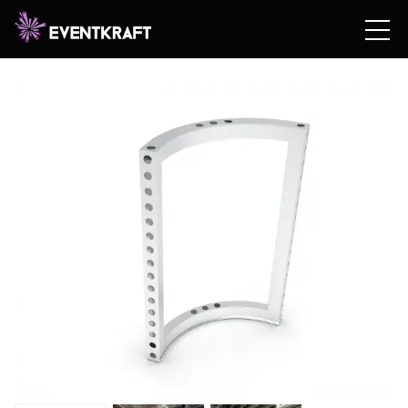
Hem
/
Hyrshop
/
Teknik
/
beMatrix
/
Ramar &
moduler
/ beMatrix FRAMES – BÖJDA RAMAR