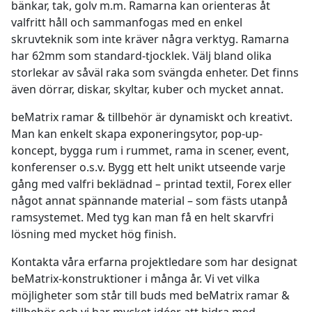
bänkar, tak, golv m.m. Ramarna kan orienteras åt
valfritt håll och sammanfogas med en enkel
skruvteknik som inte kräver några verktyg. Ramarna
har 62mm som standard-tjocklek. Välj bland olika
storlekar av såväl raka som svängda enheter. Det finns
även dörrar, diskar, skyltar, kuber och mycket annat.
beMatrix ramar & tillbehör är dynamiskt och kreativt.
Man kan enkelt skapa exponeringsytor, pop-up-
koncept, bygga rum i rummet, rama in scener, event,
konferenser o.s.v. Bygg ett helt unikt utseende varje
gång med valfri beklädnad – printad textil, Forex eller
något annat spännande material – som fästs utanpå
ramsystemet. Med tyg kan man få en helt skarvfri
lösning med mycket hög finish.
Kontakta våra erfarna projektledare som har designat
beMatrix-konstruktioner i många år. Vi vet vilka
möjligheter som står till buds med beMatrix ramar &