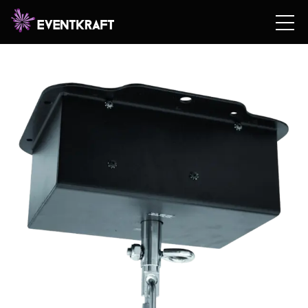
Hem
/
Hyrshop
/
Roterande expo
/ ROTERANDE EXPO –
ROTERANDE MOTOR (UPPHÄNGNING)