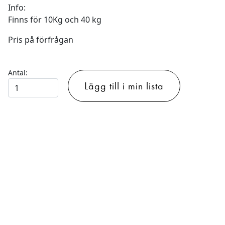
Info:
Finns för 10Kg och 40 kg
Pris på förfrågan
Antal:
ROTERANDE
Lägg till i min lista
EXPO
-
ROTERANDE
MOTOR
(UPPHÄNGNING)
mängd