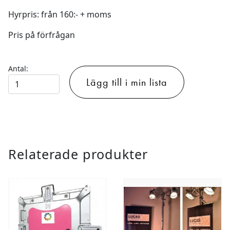
Hyrpris: från 160:- + moms
Pris på förfrågan
Antal:
Soundcraft
Lägg till i min lista
Ui16
-
Trådlöst
Mixerbord
mängd
Relaterade produkter