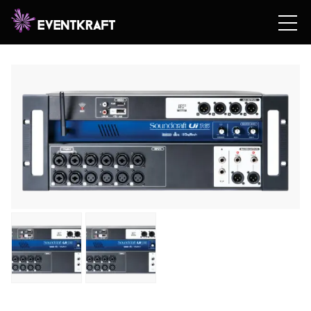
Hem
/
Hyrshop
/
Okategoriserad
/ Soundcraft Ui16 –
Trådlöst Mixerbord