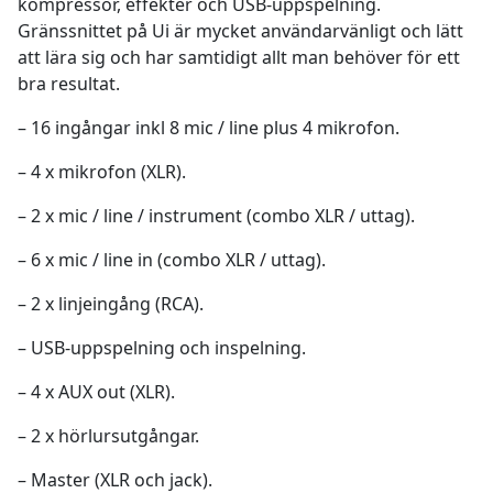
kompressor, effekter och USB-uppspelning.
Gränssnittet på Ui är mycket användarvänligt och lätt
att lära sig och har samtidigt allt man behöver för ett
bra resultat.
– 16 ingångar inkl 8 mic / line plus 4 mikrofon.
– 4 x mikrofon (XLR).
– 2 x mic / line / instrument (combo XLR / uttag).
– 6 x mic / line in (combo XLR / uttag).
– 2 x linjeingång (RCA).
– USB-uppspelning och inspelning.
– 4 x AUX out (XLR).
– 2 x hörlursutgångar.
– Master (XLR och jack).