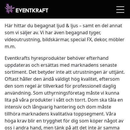
Begagnat ljud & ljus från
Eventkraft
Här hittar du begagnat ljud & ljus – samt en del annat
som vi säljer av. Vi har även begagnad tyger,
videoutrustning, bildskärmar, special FX, dekor, möbler
m.m.
Eventkrafts hyresprodukter behöver efterhand
uppdateras och ersättas med marknadens senaste
sortiment. Det betyder inte att utrustningen är uttjänt.
Oftast håller den ändå väldigt hög kvalitet, eftersom
den som regel är tillverkad för professionell daglig
användning. Som uthyrningsföretag måste vi kunna
lita på våra produkter i vått och torrt. Dom ska tåla en
intensiv och långvarig hantering och dom måste
tillhöra marknadens kvalitativa toppsegment. Våra
höga krav blir en trygghet för dig som köper något av
oss i andra hand, men tänk på att det inte är samma